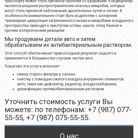
транспорте может стать причиной проблем со здоровьем. Кондиционер
является мощным распространителем опасных микробов, которые
могут стать причиной заболеваний дыхательных путей и легких. В
особенности внимательнее стоит быть водителям с аллергией.
Чрезмерная циркуляция загрязненного пылью и микробами воздушного
пространства приводит к приступам астмы, кашля, отеку Квинки и
прочим аллергическим реакциям.
Мы продуваем детали авто и затем
обрабатываем их антибактериальным раствором.
Этот способ обеспечивает превосходный результат надолго и
применяется в большинстве случаев чистки авто.
Пошагово эта услуга включает:
смену старого фильтра в салоне;
очистку с помощью сжатого воздуха внутренних элементов
авто, таких как дефлектор, радиатор, воздухозаборника;
дезинфекцию противобактериальным раствором.
Уточнить стоимость услуги Вы
можете: по телефонам: +7 (987) 077-
55-55, +7 (987) 075-55-55.
О нас