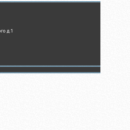
го д.1