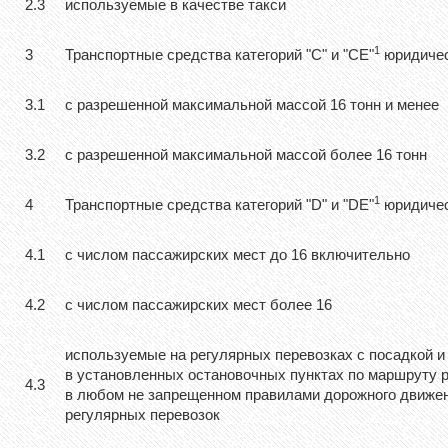
2.3
используемые в качестве такси
1
3
Транспортные средства категорий "C" и "CE"
юридичес
3.1
с разрешенной максимальной массой 16 тонн и менее
3.2
с разрешенной максимальной массой более 16 тонн
1
4
Транспортные средства категорий "D" и "DE"
юридичес
4.1
с числом пассажирских мест до 16 включительно
4.2
с числом пассажирских мест более 16
используемые на регулярных перевозках с посадкой и
в установленных остановочных пунктах по маршруту р
4.3
в любом не запрещенном правилами дорожного движе
регулярных перевозок