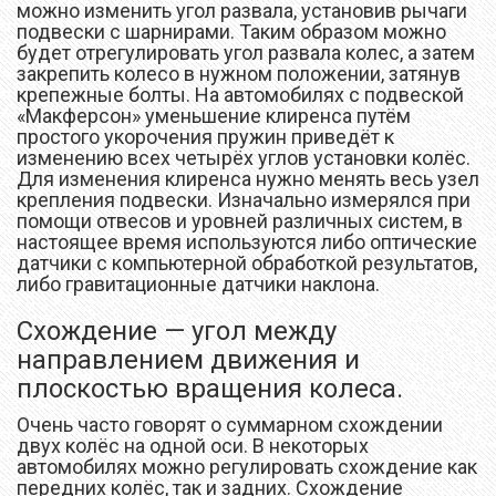
можно изменить угол развала, установив рычаги
подвески с шарнирами. Таким образом можно
будет отрегулировать угол развала колес, а затем
закрепить колесо в нужном положении, затянув
крепежные болты. На автомобилях с подвеской
«Макферсон» уменьшение клиренса путём
простого укорочения пружин приведёт к
изменению всех четырёх углов установки колёс.
Для изменения клиренса нужно менять весь узел
крепления подвески. Изначально измерялся при
помощи отвесов и уровней различных систем, в
настоящее время используются либо оптические
датчики с компьютерной обработкой результатов,
либо гравитационные датчики наклона.
Схождение — угол между
направлением движения и
плоскостью вращения колеса.
Очень часто говорят о суммарном схождении
двух колёс на одной оси. В некоторых
автомобилях можно регулировать схождение как
передних колёс, так и задних. Схождение