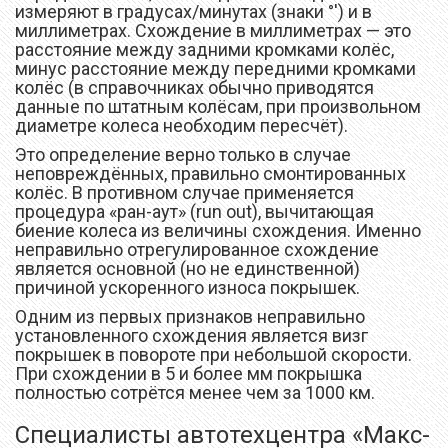
измеряют в градусах/минутах (знаки °′) и в
миллиметрах. Схождение в миллиметрах — это
расстояние между задними кромками колёс,
минус расстояние между передними кромками
колёс (в справочниках обычно приводятся
данные по штатным колёсам, при произвольном
диаметре колеса необходим пересчёт).
Это определение верно только в случае
неповреждённых, правильно смонтированных
колёс. В противном случае применяется
процедура «ран-аут» (run out), вычитающая
биение колеса из величины схождения. Именно
неправильно отрегулированное схождение
является основной (но не единственной)
причиной ускоренного износа покрышек.
Одним из первых признаков неправильно
установленного схождения является визг
покрышек в повороте при небольшой скорости.
При схождении в 5 и более мм покрышка
полностью сотрётся менее чем за 1000 км.
Специалисты автотехцентра «Макс-