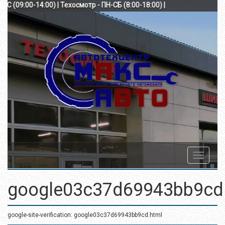
-ВС (09:00-14:00) | Техосмотр - ПН-СБ (8:00-18:00) |
Toggle
navigatio
google03c37d69943bb9cd
google-site-verification: google03c37d69943bb9cd.html